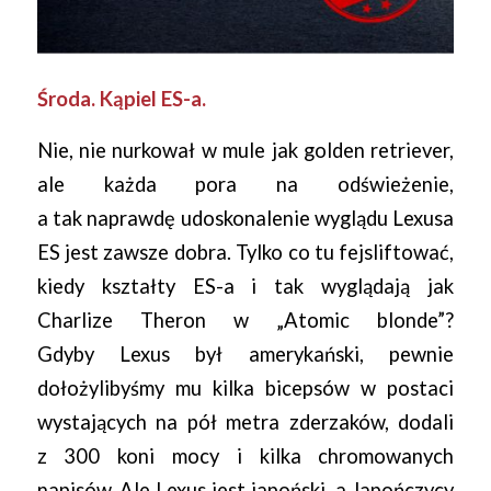
Środa. Kąpiel ES-a.
Nie, nie nurkował w mule jak golden retriever,
ale każda pora na odświeżenie,
a tak naprawdę udoskonalenie wyglądu Lexusa
ES jest zawsze dobra. Tylko co tu fejsliftować,
kiedy kształty ES-a i tak wyglądają jak
Charlize Theron w „Atomic blonde”?
Gdyby Lexus był amerykański, pewnie
dołożylibyśmy mu kilka bicepsów w postaci
wystających na pół metra zderzaków, dodali
z 300 koni mocy i kilka chromowanych
napisów. Ale Lexus jest japoński, a Japończycy