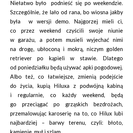
Niełatwo było podnieść się po weekendzie.
Szczególnie, że lało od rana, bo wiosna jakby
była w wersji demo. Najgorzej mieli ci,
co przez weekend czyścili swoje niunie
w garażu, a potem musieli wyjechać nimi
na drogę, ubłoconą i mokrą, niczym golden
retriever po kąpieli w stawie. Dlatego
od poniedziałku będą używać apki pogodowej.
Albo też, co łatwiejsze, zmienią podejście
do życia, kupią Hiluxa z podwójną kabiną
i regularnie, co każdy weekend, będą
go przeciągać po grząskich bezdrożach,
przemalowując karoserię na to, co Hilux lubi
najbardziej – barwy terenu, czyli: błoto,
kamienie, muł i szlam.